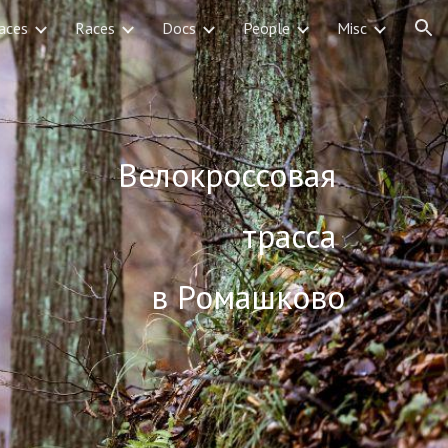
aces
Races
Docs
People
Misc
ion
Велокроссовая 
трасса 
в Ромашково