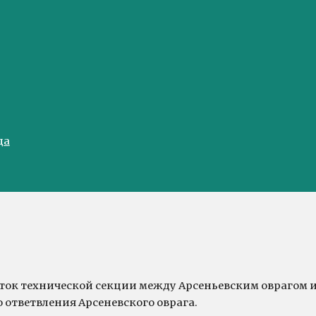
да
асток технической секции между Арсеньевским оврагом 
ответвления Арсеневского оврага.