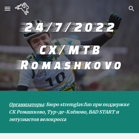
Skip to main content
Skip to navigation
24
/7/2022 
CX/MTB 
Romashkovo
Организаторы
:
 Бюро 
stremglav.fun при поддержке 
СК Ромашково, Тур-де-Клёново, BAD START и 
энтузиастов велокросса