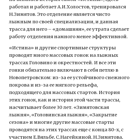
работал и работает А.И.Холостов, тренировался 
Н.Зимятов. Это отделение является чисто 
лыжным по своей специализации, и данная 
трасса для него – «домашняя», ее утрата сделает 
работу отделения намного менее эффективной.
«Истина» и другие спортивные структуры 
проводят много массовых гонок на лыжных 
трассах Головино и окрестностей. И все эти 
гонки обязательно включают в себя петлю в 
Новопетровском: из-за ее устойчивого снежного 
покрова и из-за ее мягкого рельефа, 
подходящего для массовых стартов. История 
этих гонок, как и история этой части трассы, 
насчитывает более 30 лет. «Зимятовская 
лыжня», «Головинская лыжня», «Закрытие 
сезона» и многие другие массовые старты 
проводятся на этих трассах еще с конца 80-х, с 
участием Е.Вяльбе, С.Нагейкиной, Н.Зимятова, 