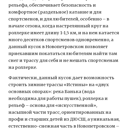
рельефа, обеспечивает безопасность и 
комфортное (раздельное) катание и для 
спортсменов, и для любителей, особенно – в 
начале сезона, когда настрелянный круг на 
роллерке имеет длину 1-1,5 км, и на нем катается 
много десятков спортсменов одновременно, а 
данный кусок в Новопетровском позволяет 
приехавшим покататься любителям найти там 
снег и трассу для себя и не мешать спортсменам 
на роллерке.
Фактически, данный кусок дает возможность 
строить зимние трассы «Истины» на «двух 
основных опорах»: река Банька (вода 
необходима для работы пушек), роллерка и 
рельеф – основа для «искусственной», 
насыпной части трасс, ориентированных на 
профи и старших детей из ДЮСШ, а уникальная, 
естественно-снежная часть в Новопетровском – 