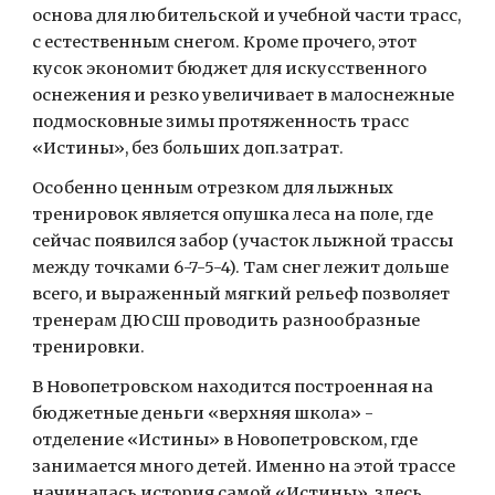
основа для любительской и учебной части трасс, 
с естественным снегом. Кроме прочего, этот 
кусок экономит бюджет для искусственного 
оснежения и резко увеличивает в малоснежные 
подмосковные зимы протяженность трасс 
«Истины», без больших доп.затрат.
Особенно ценным отрезком для лыжных 
тренировок является опушка леса на поле, где 
сейчас появился забор (участок лыжной трассы 
между точками 6-7-5-4). Там снег лежит дольше 
всего, и выраженный мягкий рельеф позволяет 
тренерам ДЮСШ проводить разнообразные 
тренировки.
В Новопетровском находится построенная на 
бюджетные деньги «верхняя школа» - 
отделение «Истины» в Новопетровском, где 
занимается много детей. Именно на этой трассе 
начиналась история самой «Истины», здесь 