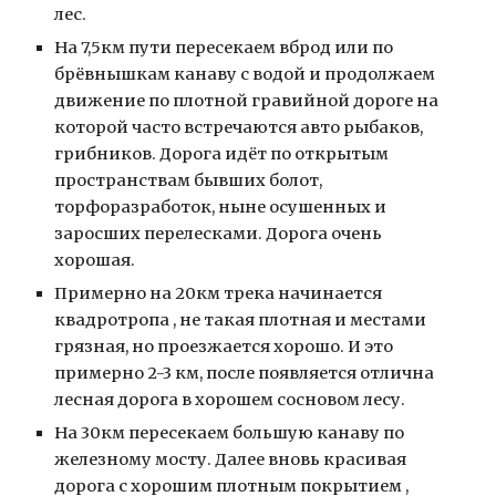
лес. 
На 7,5км пути пересекаем вброд или по 
брёвнышкам канаву с водой и продолжаем 
движение по плотной гравийной дороге на 
которой часто встречаются авто рыбаков, 
грибников. Дорога идёт по открытым 
пространствам бывших болот, 
торфоразработок, ныне осушенных и 
заросших перелесками. Дорога очень 
хорошая.  
Примерно на 20км трека начинается 
квадротропа , не такая плотная и местами 
грязная, но проезжается хорошо. И это 
примерно 2-3 км, после появляется отлична 
лесная дорога в хорошем сосновом лесу. 
На 30км пересекаем большую канаву по 
железному мосту. Далее вновь красивая 
дорога с хорошим плотным покрытием , 