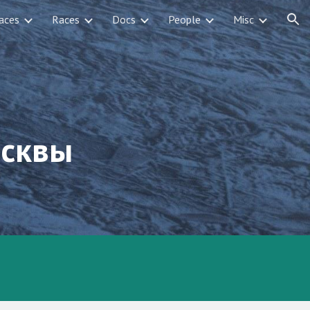
aces
Races
Docs
People
Misc
ion
осквы