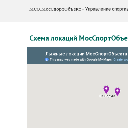
Управление спорти
МСО, МосСпортОбъект -
Схема локаций МосСпортОбъек