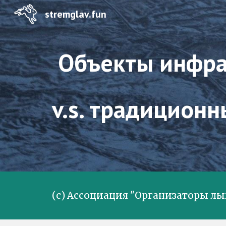
stremglav.fun
Sk
Объекты инфр
v.s. традицион
(с) Ассоциация "Организаторы л